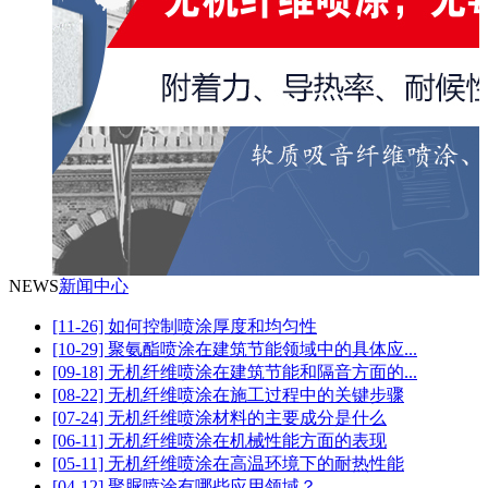
NEWS
新闻中心
[11-26] 如何控制喷涂厚度和均匀性
[10-29] 聚氨酯喷涂在建筑节能领域中的具体应...
[09-18] 无机纤维喷涂在建筑节能和隔音方面的...
[08-22] 无机纤维喷涂在施工过程中的关键步骤
[07-24] 无机纤维喷涂材料的主要成分是什么
[06-11] 无机纤维喷涂在机械性能方面的表现
[05-11] 无机纤维喷涂在高温环境下的耐热性能
[04-12] 聚脲喷涂有哪些应用领域？