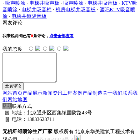
·
吸声喷涂
·
电梯井吸声板
·
吸声喷涂
·
电梯井吸音板
·
KTV吸
音喷涂
·
电梯井吸音棉
·
机房电梯井吸音板
·
酒吧KTV吸音喷
涂
·
电梯井道隔音板
网友评论
我来说两句
已有
0
条评论，
点击全部查看
我的态度：
网站首页
产品展示
新闻资讯
工程案例
产品制造
关于我们
联系我
们
网站地图
联系方式
地址：北京通州区西集镇国防路43号
电话：13833628711
无机纤维喷涂生产厂家
版权所有 北京东华美建筑工程技术有
限公司
京ICP备14031944号-3