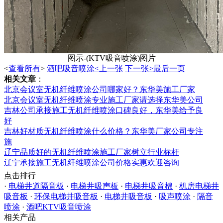
图示-(KTV吸音喷涂)图片
<
查看所有
>
酒吧吸音喷涂<上一张
下一张>最后一页
相关文章
：
北京会议室无机纤维喷涂公司哪家好？东华美施工厂家
北京会议室无机纤维喷涂专业施工厂家请选择东华美公司
吉林公司承接施工无机纤维喷涂口碑良好，东华美给予良
好
吉林好材质无机纤维喷涂什么价格？东华美厂家公司专注
施
辽宁品质好的无机纤维喷涂施工厂家树立行业标杆
辽宁承接施工无机纤维喷涂公司价格实惠欢迎咨询
点击排行
·
电梯井道隔音板
·
电梯井吸声板
·
电梯井吸音棉
·
机房电梯井
吸音板
·
环保电梯井吸音板
·
电梯井吸音板
·
吸声喷涂
·
隔音
喷涂
·
酒吧KTV吸音喷涂
相关产品