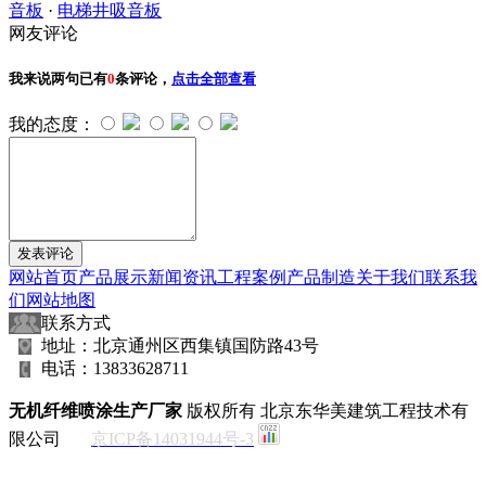
音板
·
电梯井吸音板
网友评论
我来说两句
已有
0
条评论，
点击全部查看
我的态度：
网站首页
产品展示
新闻资讯
工程案例
产品制造
关于我们
联系我
们
网站地图
联系方式
地址：北京通州区西集镇国防路43号
电话：13833628711
无机纤维喷涂生产厂家
版权所有 北京东华美建筑工程技术有
限公司
京ICP备14031944号-3