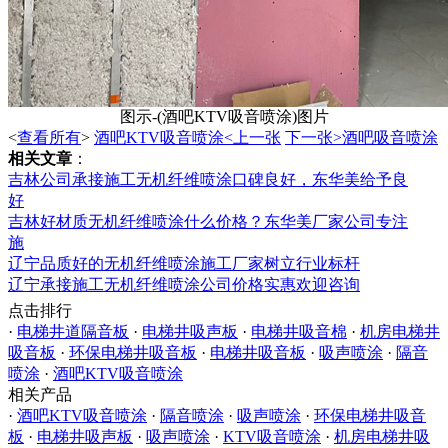
图示-(酒吧KTV吸音喷涂)图片
<
查看所有
>
酒吧KTV吸音喷涂<上一张
下一张>酒吧吸音喷涂
相关文章
：
吉林公司承接施工无机纤维喷涂口碑良好，东华美给予良
好
吉林好材质无机纤维喷涂什么价格？东华美厂家公司专注
施
辽宁品质好的无机纤维喷涂施工厂家树立行业标杆
辽宁承接施工无机纤维喷涂公司价格实惠欢迎咨询
点击排行
·
电梯井道隔音板
·
电梯井吸声板
·
电梯井吸音棉
·
机房电梯井
吸音板
·
环保电梯井吸音板
·
电梯井吸音板
·
吸声喷涂
·
隔音
喷涂
·
酒吧KTV吸音喷涂
相关产品
·
酒吧KTV吸音喷涂
·
隔音喷涂
·
吸声喷涂
·
环保电梯井吸音
板
·
电梯井吸声板
·
吸声喷涂
·
KTV吸音喷涂
·
机房电梯井吸