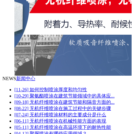
NEWS
新闻中心
[11-26] 如何控制喷涂厚度和均匀性
[10-29] 聚氨酯喷涂在建筑节能领域中的具体应...
[09-18] 无机纤维喷涂在建筑节能和隔音方面的...
[08-22] 无机纤维喷涂在施工过程中的关键步骤
[07-24] 无机纤维喷涂材料的主要成分是什么
[06-11] 无机纤维喷涂在机械性能方面的表现
[05-11] 无机纤维喷涂在高温环境下的耐热性能
[04-12] 聚脲喷涂有哪些应用领域？