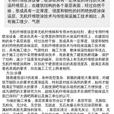
专用纤维喷涂设备，喷涂在具有一定厚度的弹性防火保
温纤维层上，在建筑结构的各个基层表面，经过自然干
燥，形成具有一定厚度、强度和韧性的封闭绝热喷涂保
温层。无机纤维喷涂技术与传统保温施工技术相比，具
有施工缝少、气密
无机纤维喷涂是将无机纤维棉和专用水性粘结剂，通过专用纤维
喷涂设备，喷涂在具有一定厚度的弹性防火保温纤维层上，在建筑结
构的各个基层表面，经过自然干燥，形成具有一定厚度、强度和韧性
的封闭绝热喷涂保温层。无机纤维喷涂技术与传统保温施工技术相
比，具有施工缝少、气密性好、施工方便、整体保温性能好等优点。
由于施工过程中采用整体喷涂技术，有效避免了建筑热桥现象，保护
了结构，减少了温度变化的破坏。目前市场上有无机纤维喷涂和硬质
无机纤维喷涂两种，区别在于硬质喷涂后的表面强度高，能满足表面
着色美观的要求，但在施工工艺上两者相同。
方法/步骤
随着建筑设计的发展，各种造型复杂、新颖的建筑大量涌现，对建
筑节能防火的要求也逐渐提高，特别是对娱乐场所的要求，如何才能
既满足节能防火的要求，又能使酒吧等娱乐场所的施工方便快捷，已
成为酒吧的主要研究方向，超细无机纤维保温技术在酒吧节能保温方
面已得到广大酒吧商家以及施工单位的认可。
为做好施工准备，基层质量应符合以下要求：基层牢固、无裂纹、
无粉化、无沙化、无空鼓、无脱皮、无石灰爆点和无旧涂层附着、金
属材料表面无腐蚀剥落等。 ；基层应清洁，表面无灰尘、无浮浆、无