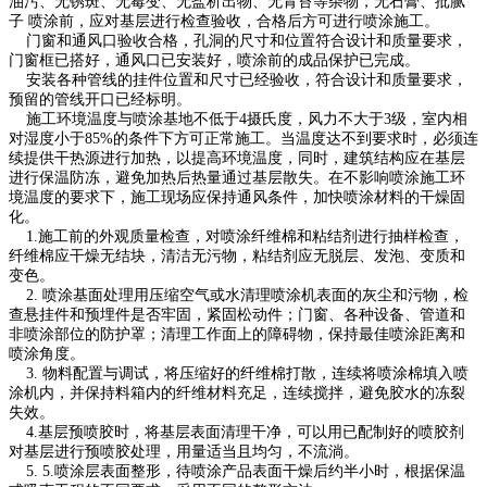
油污、无锈斑、无霉变、无盐析出物、无青苔等杂物，无石膏、批腻
子 喷涂前，应对基层进行检查验收，合格后方可进行喷涂施工。
门窗和通风口验收合格，孔洞的尺寸和位置符合设计和质量要求，
门窗框已搭好，通风口已安装好，喷涂前的成品保护已完成。
安装各种管线的挂件位置和尺寸已经验收，符合设计和质量要求，
预留的管线开口已经标明。
施工环境温度与喷涂基地不低于4摄氏度，风力不大于3级，室内相
对湿度小于85%的条件下方可正常施工。当温度达不到要求时，必须连
续提供干热源进行加热，以提高环境温度，同时，建筑结构应在基层
进行保温防冻，避免加热后热量通过基层散失。在不影响喷涂施工环
境温度的要求下，施工现场应保持通风条件，加快喷涂材料的干燥固
化。
1.施工前的外观质量检查，对喷涂纤维棉和粘结剂进行抽样检查，
纤维棉应干燥无结块，清洁无污物，粘结剂应无脱层、发泡、变质和
变色。
2. 喷涂基面处理用压缩空气或水清理喷涂机表面的灰尘和污物，检
查悬挂件和预埋件是否牢固，紧固松动件；门窗、各种设备、管道和
非喷涂部位的防护罩；清理工作面上的障碍物，保持最佳喷涂距离和
喷涂角度。
3. 物料配置与调试，将压缩好的纤维棉打散，连续将喷涂棉填入喷
涂机内，并保持料箱内的纤维材料充足，连续搅拌，避免胶水的冻裂
失效。
4.基层预喷胶时，将基层表面清理干净，可以用已配制好的喷胶剂
对基层进行预喷胶处理，用量适当且均匀，不流淌。
5. 5.喷涂层表面整形，待喷涂产品表面干燥后约半小时，根据保温