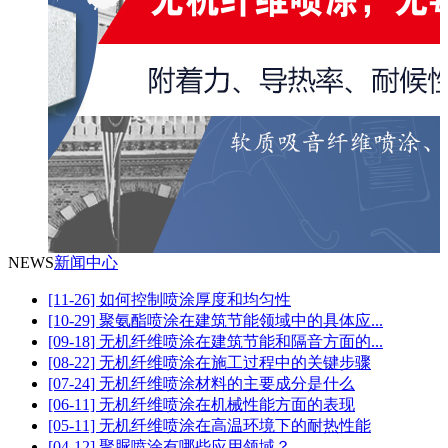
NEWS
新闻中心
[11-26] 如何控制喷涂厚度和均匀性
[10-29] 聚氨酯喷涂在建筑节能领域中的具体应...
[09-18] 无机纤维喷涂在建筑节能和隔音方面的...
[08-22] 无机纤维喷涂在施工过程中的关键步骤
[07-24] 无机纤维喷涂材料的主要成分是什么
[06-11] 无机纤维喷涂在机械性能方面的表现
[05-11] 无机纤维喷涂在高温环境下的耐热性能
[04-12] 聚脲喷涂有哪些应用领域？