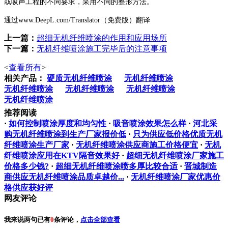
或吸声工程的不同要求，采用不同的整形方法。
通过www.DeepL.com/Translator（免费版）翻译
上一篇：
超细无机纤维喷涂的作用和应用场所
下一篇：
无机纤维喷涂施工完毕后的注意事项
<
查看所有
>
相关产品：
硬质无机纤维喷涂
无机纤维喷涂
无机纤维喷涂
无机纤维喷涂
无机纤维喷涂
无机纤维喷涂
推荐阅读
·
如何控制喷涂厚度和均匀性
·
吸音喷涂效果怎么样
·
河北采
购无机纤维喷涂到生产厂家报价低
·
只为供应低价格优质无机
纤维喷涂生产厂家
·
无机纤维喷涂供应商施工价格便宜
·
无机
纤维喷涂应用在KTV隔音效果好
·
超细无机纤维喷涂厂家施工
价格多少钱?
·
超细无机纤维喷涂喷多厚比较合适
·
晋城制造
商供应无机纤维喷涂品质卓越价...
·
无机纤维喷涂厂家优惠价
格供应获好评
网友评论
我来说两句
已有
0
条评论，
点击全部查看