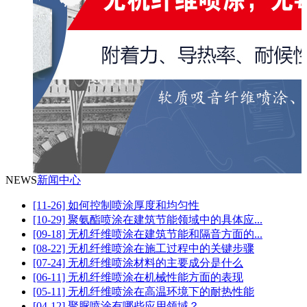
NEWS
新闻中心
[11-26] 如何控制喷涂厚度和均匀性
[10-29] 聚氨酯喷涂在建筑节能领域中的具体应...
[09-18] 无机纤维喷涂在建筑节能和隔音方面的...
[08-22] 无机纤维喷涂在施工过程中的关键步骤
[07-24] 无机纤维喷涂材料的主要成分是什么
[06-11] 无机纤维喷涂在机械性能方面的表现
[05-11] 无机纤维喷涂在高温环境下的耐热性能
[04-12] 聚脲喷涂有哪些应用领域？