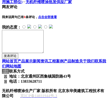
用施工部位)
·
无机纤维喷涂批发供应厂家
网友评论
我来说两句
已有
0
条评论，
点击全部查看
我的态度：
网站首页
产品展示
新闻资讯
工程案例
产品制造
关于我们
联系我
们
网站地图
联系方式
地址：北京通州区西集镇国防路43号
电话：13833628711
无机纤维喷涂生产厂家
版权所有 北京东华美建筑工程技术有
限公司
京ICP备14031944号-3