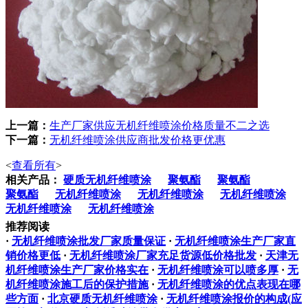
上一篇：
生产厂家供应无机纤维喷涂价格质量不二之选
下一篇：
无机纤维喷涂供应商批发价格更优惠
<
查看所有
>
相关产品：
硬质无机纤维喷涂
聚氨酯
聚氨酯
聚氨酯
无机纤维喷涂
无机纤维喷涂
无机纤维喷涂
无机纤维喷涂
无机纤维喷涂
推荐阅读
·
无机纤维喷涂批发厂家质量保证
·
无机纤维喷涂生产厂家直
销价格更低
·
无机纤维喷涂厂家充足货源低价格批发
·
天津无
机纤维喷涂生产厂家价格实在
·
无机纤维喷涂可以喷多厚
·
无
机纤维喷涂施工后的保护措施
·
无机纤维喷涂的优点表现在哪
些方面
·
北京硬质无机纤维喷涂
·
无机纤维喷涂报价的构成(应