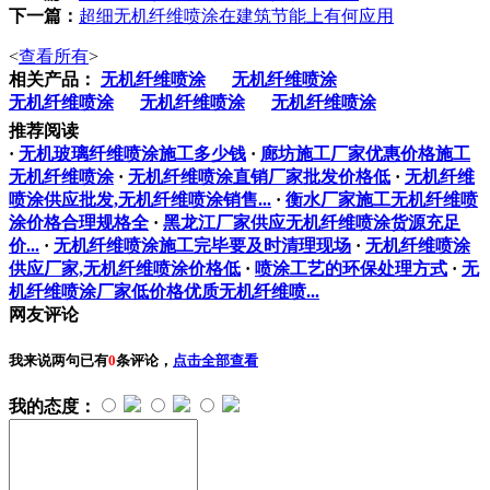
下一篇：
超细无机纤维喷涂在建筑节能上有何应用
<
查看所有
>
相关产品：
无机纤维喷涂
无机纤维喷涂
无机纤维喷涂
无机纤维喷涂
无机纤维喷涂
推荐阅读
·
无机玻璃纤维喷涂施工多少钱
·
廊坊施工厂家优惠价格施工
无机纤维喷涂
·
无机纤维喷涂直销厂家批发价格低
·
无机纤维
喷涂供应批发,无机纤维喷涂销售...
·
衡水厂家施工无机纤维喷
涂价格合理规格全
·
黑龙江厂家供应无机纤维喷涂货源充足
价...
·
无机纤维喷涂施工完毕要及时清理现场
·
无机纤维喷涂
供应厂家,无机纤维喷涂价格低
·
喷涂工艺的环保处理方式
·
无
机纤维喷涂厂家低价格优质无机纤维喷...
网友评论
我来说两句
已有
0
条评论，
点击全部查看
我的态度：