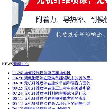
NEWS
新闻中心
[11-26] 如何控制喷涂厚度和均匀性
[10-29] 聚氨酯喷涂在建筑节能领域中的具体应...
[09-18] 无机纤维喷涂在建筑节能和隔音方面的...
[08-22] 无机纤维喷涂在施工过程中的关键步骤
[07-24] 无机纤维喷涂材料的主要成分是什么
[06-11] 无机纤维喷涂在机械性能方面的表现
[05-11] 无机纤维喷涂在高温环境下的耐热性能
[04-12] 聚脲喷涂有哪些应用领域？