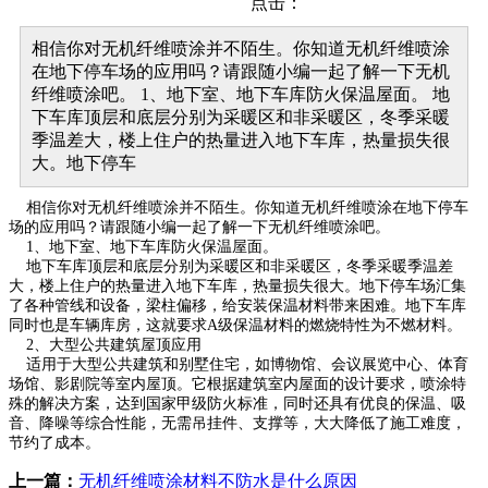
点击：
相信你对无机纤维喷涂并不陌生。你知道无机纤维喷涂
在地下停车场的应用吗？请跟随小编一起了解一下无机
纤维喷涂吧。 1、地下室、地下车库防火保温屋面。 地
下车库顶层和底层分别为采暖区和非采暖区，冬季采暖
季温差大，楼上住户的热量进入地下车库，热量损失很
大。地下停车
相信你对无机纤维喷涂并不陌生。你知道无机纤维喷涂在地下停车
场的应用吗？请跟随小编一起了解一下无机纤维喷涂吧。
1、地下室、地下车库防火保温屋面。
地下车库顶层和底层分别为采暖区和非采暖区，冬季采暖季温差
大，楼上住户的热量进入地下车库，热量损失很大。地下停车场汇集
了各种管线和设备，梁柱偏移，给安装保温材料带来困难。地下车库
同时也是车辆库房，这就要求A级保温材料的燃烧特性为不燃材料。
2、大型公共建筑屋顶应用
适用于大型公共建筑和别墅住宅，如博物馆、会议展览中心、体育
场馆、影剧院等室内屋顶。它根据建筑室内屋面的设计要求，喷涂特
殊的解决方案，达到国家甲级防火标准，同时还具有优良的保温、吸
音、降噪等综合性能，无需吊挂件、支撑等，大大降低了施工难度，
节约了成本。
上一篇：
无机纤维喷涂材料不防水是什么原因