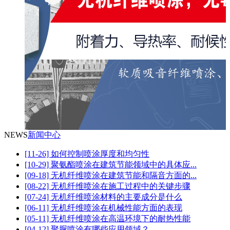
NEWS
新闻中心
[11-26] 如何控制喷涂厚度和均匀性
[10-29] 聚氨酯喷涂在建筑节能领域中的具体应...
[09-18] 无机纤维喷涂在建筑节能和隔音方面的...
[08-22] 无机纤维喷涂在施工过程中的关键步骤
[07-24] 无机纤维喷涂材料的主要成分是什么
[06-11] 无机纤维喷涂在机械性能方面的表现
[05-11] 无机纤维喷涂在高温环境下的耐热性能
[04-12] 聚脲喷涂有哪些应用领域？