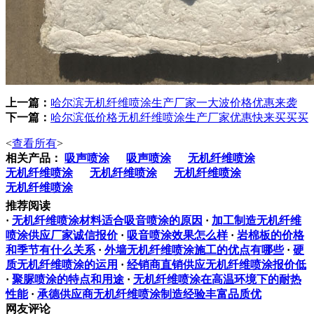
上一篇：
哈尔滨无机纤维喷涂生产厂家一大波价格优惠来袭
下一篇：
哈尔滨低价格无机纤维喷涂生产厂家优惠快来买买买
<
查看所有
>
相关产品：
吸声喷涂
吸声喷涂
无机纤维喷涂
无机纤维喷涂
无机纤维喷涂
无机纤维喷涂
无机纤维喷涂
推荐阅读
·
无机纤维喷涂材料适合吸音喷涂的原因
·
加工制造无机纤维
喷涂供应厂家诚信报价
·
吸音喷涂效果怎么样
·
岩棉板的价格
和季节有什么关系
·
外墙无机纤维喷涂施工的优点有哪些
·
硬
质无机纤维喷涂的运用
·
经销商直销供应无机纤维喷涂报价低
·
聚脲喷涂的特点和用途
·
无机纤维喷涂在高温环境下的耐热
性能
·
承德供应商无机纤维喷涂制造经验丰富品质优
网友评论