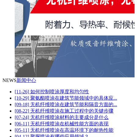
NEWS
新闻中心
[11-26] 如何控制喷涂厚度和均匀性
[10-29] 聚氨酯喷涂在建筑节能领域中的具体应...
[09-18] 无机纤维喷涂在建筑节能和隔音方面的...
[08-22] 无机纤维喷涂在施工过程中的关键步骤
[07-24] 无机纤维喷涂材料的主要成分是什么
[06-11] 无机纤维喷涂在机械性能方面的表现
[05-11] 无机纤维喷涂在高温环境下的耐热性能
[04-12] 聚脲喷涂有哪些应用领域？