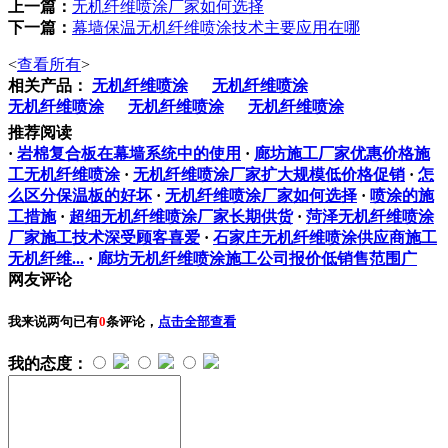
上一篇：
无机纤维喷涂厂家如何选择
下一篇：
幕墙保温无机纤维喷涂技术主要应用在哪
<
查看所有
>
相关产品：
无机纤维喷涂
无机纤维喷涂
无机纤维喷涂
无机纤维喷涂
无机纤维喷涂
推荐阅读
·
岩棉复合板在幕墙系统中的使用
·
廊坊施工厂家优惠价格施
工无机纤维喷涂
·
无机纤维喷涂厂家扩大规模低价格促销
·
怎
么区分保温板的好坏
·
无机纤维喷涂厂家如何选择
·
喷涂的施
工措施
·
超细无机纤维喷涂厂家长期供货
·
菏泽无机纤维喷涂
厂家施工技术深受顾客喜爱
·
石家庄无机纤维喷涂供应商施工
无机纤维...
·
廊坊无机纤维喷涂施工公司报价低销售范围广
网友评论
我来说两句
已有
0
条评论，
点击全部查看
我的态度：