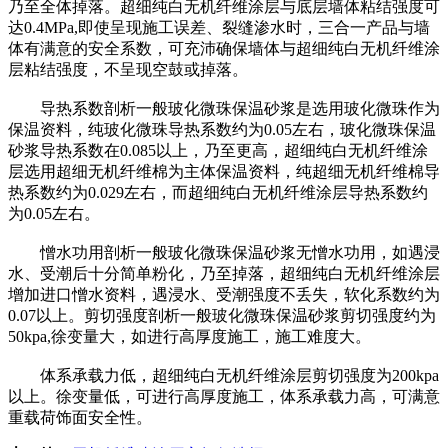
乃至全体掉落。超细纯白无机纤维涂层与底层墙体粘结强度可
达0.4MPa,即使呈现施工误差、裂缝渗水时，三合一产品与墙
体有满意的安全系数，可充沛确保墙体与超细纯白无机纤维涂
层粘结强度，不呈现空鼓或掉落。
导热系数剖析一般玻化微珠保温砂浆是选用玻化微珠作为
保温资料，纯玻化微珠导热系数约为0.05左右，玻化微珠保温
砂浆导热系数在0.085以上，乃至更高，超细纯白无机纤维涂
层选用超细无机纤维棉为主体保温资料，纯超细无机纤维棉导
热系数约为0.029左右，而超细纯白无机纤维涂层导热系数约
为0.05左右。
憎水功用剖析一般玻化微珠保温砂浆无憎水功用，如遇浸
水、受潮后十分简单粉化，乃至掉落，超细纯白无机纤维涂层
增加进口憎水资料，遇浸水、受潮强度不丢失，软化系数约为
0.07以上。剪切强度剖析一般玻化微珠保温砂浆剪切强度约为
50kpa,徐变量大，如进行高厚度施工，施工难度大。
体系承载力低，超细纯白无机纤维涂层剪切强度为200kpa
以上。徐变量低，可进行高厚度施工，体系承载力高，可满意
重载荷饰面安全性。