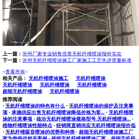
上一篇：
沧州厂家专业销售优质无机纤维喷涂报价实在
下一篇：
沧州无机纤维喷涂施工厂家施工工艺先进质量标准
<
查看所有
>
相关产品：
无机纤维喷涂施工
无机纤维喷涂
无机纤维喷涂
无机纤维喷涂
无机纤维喷涂
超细无机纤维喷涂
无机纤维喷涂
推荐阅读
·
无机纤维喷涂的特色有什么
·
无机纤维喷涂的保护及注意事
项
·
承德供应出售无机纤维喷涂降低价格为客...
·
无机纤维喷
涂的注意事项
·
临汾无机纤维喷涂规格型号,无机纤维喷涂...
·
植物纤维喷涂性能特点
·
经销商直销供应无机纤维喷涂报价低
·
无机纤维吸音喷涂的优势和种类
·
超细无机纤维喷涂施工厂
家为您提供相关案例
·
超细无机纤维棉喷涂厂家，超细无机纤