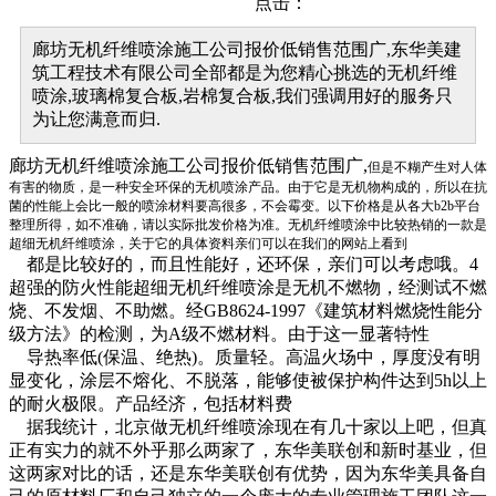
点击：
廊坊无机纤维喷涂施工公司报价低销售范围广,东华美建
筑工程技术有限公司全部都是为您精心挑选的无机纤维
喷涂,玻璃棉复合板,岩棉复合板,我们强调用好的服务只
为让您满意而归.
廊坊无机纤维喷涂施工公司报价低销售范围广,
但是不糊产生对人体
有害的物质，是一种安全环保的无机喷涂产品。由于它是无机物构成的，所以在抗
菌的性能上会比一般的喷涂材料要高很多，不会霉变。以下价格是从各大b2b平台
整理所得，如不准确，请以实际批发价格为准。无机纤维喷涂中比较热销的一款是
超细无机纤维喷涂，关于它的具体资料亲们可以在我们的网站上看到
都是比较好的，而且性能好，还环保，亲们可以考虑哦。4
超强的防火性能超细无机纤维喷涂是无机不燃物，经测试不燃
烧、不发烟、不助燃。经GB8624-1997《建筑材料燃烧性能分
级方法》的检测，为A级不燃材料。由于这一显著特性
导热率低(保温、绝热)。质量轻。高温火场中，厚度没有明
显变化，涂层不熔化、不脱落，能够使被保护构件达到5h以上
的耐火极限。产品经济，包括材料费
据我统计，北京做无机纤维喷涂现在有几十家以上吧，但真
正有实力的就不外乎那么两家了，东华美联创和新时基业，但
这两家对比的话，还是东华美联创有优势，因为东华美具备自