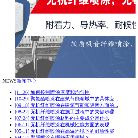
NEWS
新闻中心
[11-26] 如何控制喷涂厚度和均匀性
[10-29] 聚氨酯喷涂在建筑节能领域中的具体应...
[09-18] 无机纤维喷涂在建筑节能和隔音方面的...
[08-22] 无机纤维喷涂在施工过程中的关键步骤
[07-24] 无机纤维喷涂材料的主要成分是什么
[06-11] 无机纤维喷涂在机械性能方面的表现
[05-11] 无机纤维喷涂在高温环境下的耐热性能
[04-12] 聚脲喷涂有哪些应用领域？