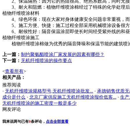
2、保温隔热：因为它的热阻很高、绝热系数高，同时无接
3、耐火和阻燃：植物纤维喷涂棉经过了特殊的化学处理后
植物纤维喷涂材料
4、绿色环保：现在大家对身体健康安全问题非常重视，而
5、施工方便、快捷：施工过程全部采用机械喷涂设备很方便
6、耐候性好：隔音保温涂层即使长时间经受紫外线的和昼
植物纤维喷涂施工
植物纤维喷涂棉做为优秀的隔音降噪和保温节能的建筑喷涂材
上一篇：
制约聚氨酯喷涂厂家发展的因素有哪些？
下一篇：
无机纤维喷涂的操作要点
<
查看所有
>
相关产品：
推荐阅读
·
无机纤维喷涂规格型号,无机纤维喷涂批发...
·
承德销售优质无
成分是什么
·
北京厂家供应施工无机纤维喷涂报价低客...
·
生产
无机纤维喷涂的施工密度一般是多少
网友评论
我来说两句
已有
0
条评论，
点击全部查看