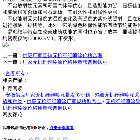
不含放射性元素和毒害气体等优点，且造型能力强，是极佳的
和玻璃棉复合板加强石膏板，其耐久性和耐候性更强
不仅能耐受大幅度的温度变化及高强度的紫外线照射，且在反
进行雕琢、锯切等。此外，它的绿色环保性能够有效节约能源
易粘结等特点在改善建筑功能的同时也节省了成本，显著提高了
均密度仅为1300KG/M3。不变形。
上一篇：
供应厂家直销无机纤维喷涂价格合理
下一篇：
厂家无机纤维喷涂价格质量获普遍认可
<
查看所有
>
相关产品：
推荐阅读
·
安徽供应厂家无机纤维喷涂批发多少钱
·
超细无机纤维喷涂采
势和种类
·
供应无机纤维喷涂厂家规格型号全
·
无机纤维喷涂采
机纤维喷涂价格质量获普遍认可
网友评论
我来说两句
已有
0
条评论，
点击全部查看