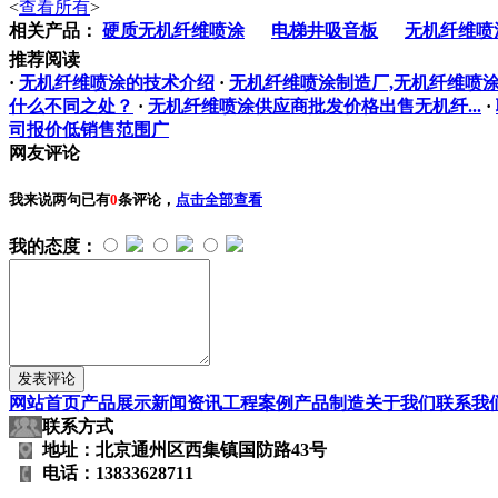
<
查看所有
>
相关产品：
硬质无机纤维喷涂
电梯井吸音板
无机纤维喷
推荐阅读
·
无机纤维喷涂的技术介绍
·
无机纤维喷涂制造厂,无机纤维喷
什么不同之处？
·
无机纤维喷涂供应商批发价格出售无机纤...
·
司报价低销售范围广
网友评论
我来说两句
已有
0
条评论，
点击全部查看
我的态度：
网站首页
产品展示
新闻资讯
工程案例
产品制造
关于我们
联系我
联系方式
地址：北京通州区西集镇国防路43号
电话：13833628711