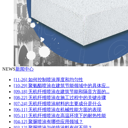
NEWS
新闻中心
[11-26] 如何控制喷涂厚度和均匀性
[10-29] 聚氨酯喷涂在建筑节能领域中的具体应...
[09-18] 无机纤维喷涂在建筑节能和隔音方面的...
[08-22] 无机纤维喷涂在施工过程中的关键步骤
[07-24] 无机纤维喷涂材料的主要成分是什么
[06-11] 无机纤维喷涂在机械性能方面的表现
[05-11] 无机纤维喷涂在高温环境下的耐热性能
[04-12] 聚脲喷涂有哪些应用领域？
[03-12] 聚脲喷涂与传统涂料有何不同？