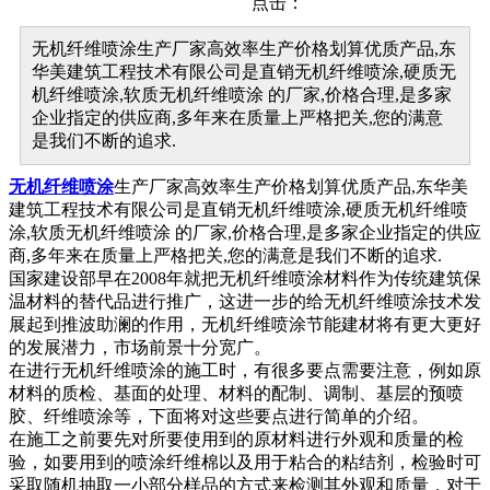
点击：
无机纤维喷涂生产厂家高效率生产价格划算优质产品,东
华美建筑工程技术有限公司是直销无机纤维喷涂,硬质无
机纤维喷涂,软质无机纤维喷涂 的厂家,价格合理,是多家
企业指定的供应商,多年来在质量上严格把关,您的满意
是我们不断的追求.
无机纤维喷涂
生产厂家高效率生产价格划算优质产品,东华美
建筑工程技术有限公司是直销无机纤维喷涂,硬质无机纤维喷
涂,软质无机纤维喷涂 的厂家,价格合理,是多家企业指定的供应
商,多年来在质量上严格把关,您的满意是我们不断的追求.
国家建设部早在2008年就把无机纤维喷涂材料作为传统建筑保
温材料的替代品进行推广，这进一步的给无机纤维喷涂技术发
展起到推波助澜的作用，无机纤维喷涂节能建材将有更大更好
的发展潜力，市场前景十分宽广。
在进行无机纤维喷涂的施工时，有很多要点需要注意，例如原
材料的质检、基面的处理、材料的配制、调制、基层的预喷
胶、纤维喷涂等，下面将对这些要点进行简单的介绍。
在施工之前要先对所要使用到的原材料进行外观和质量的检
验，如要用到的喷涂纤维棉以及用于粘合的粘结剂，检验时可
采取随机抽取一小部分样品的方式来检测其外观和质量，对于