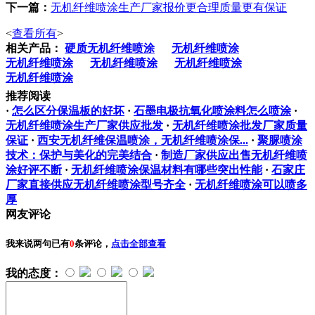
下一篇：
无机纤维喷涂生产厂家报价更合理质量更有保证
<
查看所有
>
相关产品：
硬质无机纤维喷涂
无机纤维喷涂
无机纤维喷涂
无机纤维喷涂
无机纤维喷涂
无机纤维喷涂
推荐阅读
·
怎么区分保温板的好坏
·
石墨电极抗氧化喷涂料怎么喷涂
·
无机纤维喷涂生产厂家供应批发
·
无机纤维喷涂批发厂家质量
保证
·
西安无机纤维保温喷涂，无机纤维喷涂保...
·
聚脲喷涂
技术：保护与美化的完美结合
·
制造厂家供应出售无机纤维喷
涂好评不断
·
无机纤维喷涂保温材料有哪些突出性能
·
石家庄
厂家直接供应无机纤维喷涂型号齐全
·
无机纤维喷涂可以喷多
厚
网友评论
我来说两句
已有
0
条评论，
点击全部查看
我的态度：