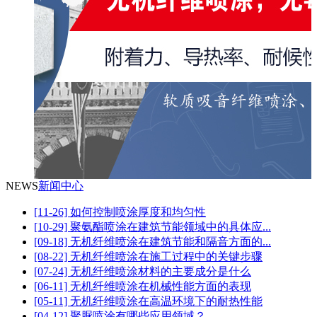
NEWS
新闻中心
[11-26] 如何控制喷涂厚度和均匀性
[10-29] 聚氨酯喷涂在建筑节能领域中的具体应...
[09-18] 无机纤维喷涂在建筑节能和隔音方面的...
[08-22] 无机纤维喷涂在施工过程中的关键步骤
[07-24] 无机纤维喷涂材料的主要成分是什么
[06-11] 无机纤维喷涂在机械性能方面的表现
[05-11] 无机纤维喷涂在高温环境下的耐热性能
[04-12] 聚脲喷涂有哪些应用领域？