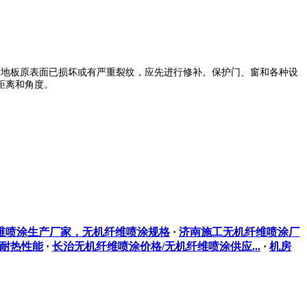
如地板原表面已损坏或有严重裂纹，应先进行修补。保护门、窗和各种设
距离和角度。
维喷涂生产厂家，无机纤维喷涂规格
·
​济南施工无机纤维喷涂厂
耐热性能
·
长治无机纤维喷涂价格/无机纤维喷涂供应...
·
机房