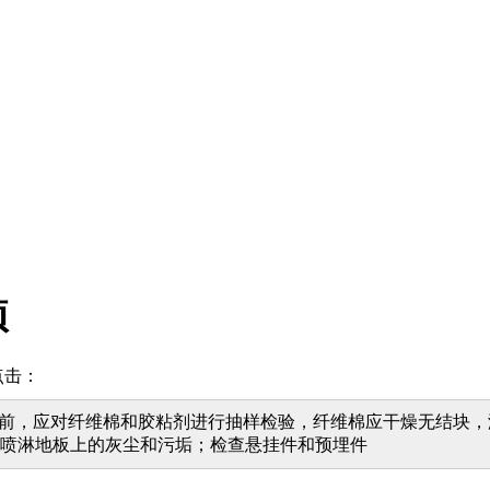
项
点击：
施工前，应对纤维棉和胶粘剂进行抽样检验，纤维棉应干燥无结块
清除喷淋地板上的灰尘和污垢；检查悬挂件和预埋件