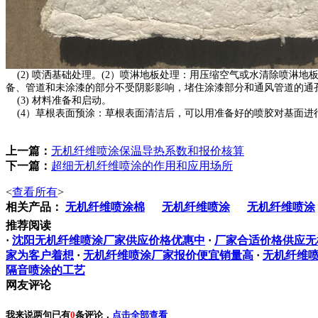
(2) 喷洒基础处理。(2）喷淋地板处理：用压缩空气或水清除喷淋
备、管道和未涂漆的部分不受阴影影响，堵住涂漆部分和通风管道的通
(3) 材料准备和启动。
(4）草根表面预涂：草根表面清洁后，可以用准备好的喷胶对基面进
上一篇：
无机纤维喷涂保温导热系数和报价核算
下一篇：
超细无机纤维喷涂的作用和应用场所
<
查看所有
>
相关产品：
无机纤维喷涂棉
无机纤维喷涂
无机纤维喷涂
推荐阅读
·
沈阳无机纤维喷涂厂家供应价格优惠中
·
厂家合适价格供应无
家为客户着想
·
无机纤维喷涂厂家报价便宜销量高
·
无机纤维
隔音喷涂的工艺
网友评论
我来说两句
已有
0
条评论，
点击全部查看