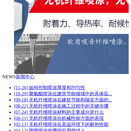
NEWS
新闻中心
[11-26] 如何控制喷涂厚度和均匀性
[10-29] 聚氨酯喷涂在建筑节能领域中的具体应...
[09-18] 无机纤维喷涂在建筑节能和隔音方面的...
[08-22] 无机纤维喷涂在施工过程中的关键步骤
[07-24] 无机纤维喷涂材料的主要成分是什么
[06-11] 无机纤维喷涂在机械性能方面的表现
[05-11] 无机纤维喷涂在高温环境下的耐热性能
[04-12] 聚脲喷涂有哪些应用领域？