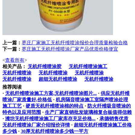
上一篇：
枣庄厂家施工无机纤维喷涂报价合理质量检验合格
下一篇：
​枣庄施工无机纤维喷涂厂家产品优质价格便宜
<
查看所有
>
相关产品：
无机纤维喷涂胶
无机纤维喷涂施工
无机纤维喷涂
无机纤维喷涂
无机纤维喷涂
无机纤维喷涂
超细无机纤维喷涂
无机纤维喷涂
推荐阅读
·
无机纤维喷涂施工方案,无机纤维喷涂图片...
·
供应无机纤维
喷涂厂家质量好,价格低
·
机房隔音喷涂施工室隔声喷涂处理
施工工艺
·
硬质无机纤维喷涂棉的特点
·
防火纤维吸音喷涂的
特色以及应用范围
·
生产厂家直销批发玻璃棉复合板值得信赖
·
潍坊无机纤维喷涂施工厂家库存充足价格...
·
承德销售优质
无机纤维喷涂厂家介绍报价详情
·
超细无机纤维喷涂施工价格
多少钱
·
30厚无机纤维喷涂多少钱一平方