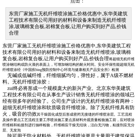
点击：
东营厂家施工无机纤维喷涂施工价格优惠中,东华美建筑
工程技术有限公司用好的材料和设备来制造无机纤维喷
涂,玻璃棉复合板,岩棉复合板,让用户购买到好产品,价钱
合理
东营厂家施工无机纤维喷涂施工价格优惠中,东华美建筑工程
技术有限公司用好的材料和设备来制造无机纤维喷涂,玻璃棉
复合板,岩棉复合板,让用户购买到好产品,价钱合理
将超细无机纤维
喷涂钢结构或防火漆的表面上，可增加钢结构的耐火时间。安全环保性能超细无机
纤维喷涂经《中国疾bing预防控制中心环境与健康相关产品安全所》检测
无碱或低碱纤维，纤维细腻均匀，弹性好，属于A级不燃材
料。无机纤维喷涂胶：
zui终必将形成一个规模庞大的新兴产业。北京东华美建筑
工程技术有限公司在从事生产设计销售无机纤维喷涂的领域已
经有很多年的经验了。公司生产设计的无机纤维喷涂有两种：
超细无机纤维喷涂和软质吸音纤维喷涂。除了无机纤维具有防
火，吸音的功效
其干燥固化成型后形成密闭无接缝的纤维喷涂层。工艺流程
及操作要点工艺流程主要工序喷涂施工要点原材料外观质量检验施工前，应对喷涂
纤维棉和粘接剂进行抽样检验，纤维棉应干燥无结块，洁白无污物，粘接剂应无分
层、无发泡
除可用于防火材料外，无机纤维喷涂更是大量用于建筑保温