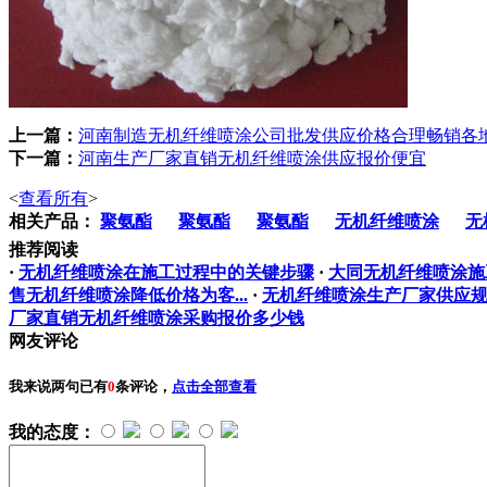
上一篇：
河南制造无机纤维喷涂公司批发供应价格合理畅销各
下一篇：
河南生产厂家直销无机纤维喷涂供应报价便宜
<
查看所有
>
相关产品：
聚氨酯
聚氨酯
聚氨酯
无机纤维喷涂
无
推荐阅读
·
无机纤维喷涂在施工过程中的关键步骤
·
大同无机纤维喷涂施
售无机纤维喷涂降低价格为客...
·
无机纤维喷涂生产厂家供应
厂家直销无机纤维喷涂采购报价多少钱
网友评论
我来说两句
已有
0
条评论，
点击全部查看
我的态度：