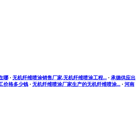
在哪
·
无机纤维喷涂销售厂家,无机纤维喷涂工程...
·
承德供应出
工价格多少钱
·
无机纤维喷涂厂家生产的无机纤维喷涂...
·
河南