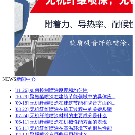
NEWS
新闻中心
[11-26] 如何控制喷涂厚度和均匀性
[10-29] 聚氨酯喷涂在建筑节能领域中的具体应...
[09-18] 无机纤维喷涂在建筑节能和隔音方面的...
[08-22] 无机纤维喷涂在施工过程中的关键步骤
[07-24] 无机纤维喷涂材料的主要成分是什么
[06-11] 无机纤维喷涂在机械性能方面的表现
[05-11] 无机纤维喷涂在高温环境下的耐热性能
[04-12] 聚脲喷涂有哪些应用领域？