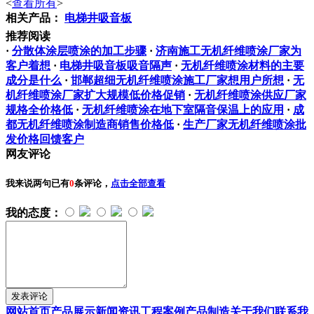
<
查看所有
>
相关产品：
电梯井吸音板
推荐阅读
·
分散体涂层喷涂的加工步骤
·
​济南施工无机纤维喷涂厂家为
客户着想
·
电梯井吸音板吸音隔声
·
无机纤维喷涂材料的主要
成分是什么
·
邯郸超细无机纤维喷涂施工厂家想用户所想
·
无
机纤维喷涂厂家扩大规模低价格促销
·
无机纤维喷涂供应厂家
规格全价格低
·
无机纤维喷涂在地下室隔音保温上的应用
·
成
都无机纤维喷涂制造商销售价格低
·
生产厂家无机纤维喷涂批
发价格回馈客户
网友评论
我来说两句
已有
0
条评论，
点击全部查看
我的态度：
网站首页
产品展示
新闻资讯
工程案例
产品制造
关于我们
联系我