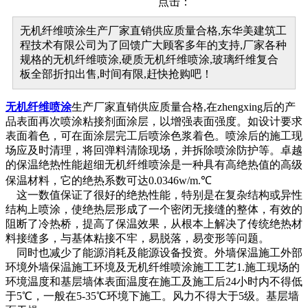
点击：
无机纤维喷涂生产厂家直销供应质量合格,东华美建筑工
程技术有限公司为了回馈广大顾客多年的支持,厂家各种
规格的无机纤维喷涂,硬质无机纤维喷涂,玻璃纤维复合
板全部折扣出售,时间有限,赶快抢购吧！
无机纤维喷涂
生产厂家直销供应质量合格,在zhengxing后的产
品表面再次喷涂粘接剂面涂层，以增强表面强度。如设计要求
表面着色，可在面涂层完工后喷涂色浆着色。喷涂后的施工现
场应及时清理，将回弹料清除现场，并拆除喷涂防护等。卓越
的保温绝热性能超细无机纤维喷涂是一种具有高绝热值的高级
保温材料，它的绝热系数可达0.0346w/m.℃
这一数值保证了很好的绝热性能，特别是在复杂结构或异性
结构上喷涂，使绝热层形成了一个密闭无接缝的整体，有效的
阻断了冷热桥，提高了保温效果，从根本上解决了传统绝热材
料接缝多，与基体粘接不牢，易脱落，易变形等问题。
同时也减少了能源消耗及能源设备投资。外墙保温施工外部
环境外墙保温施工环境及无机纤维喷涂施工工艺1.施工现场的
环境温度和基层墙体表面温度在施工及施工后24小时内不得低
于5℃，一般在5-35℃环境下施工。风力不得大于5级。基层墙