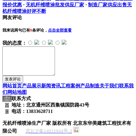
报价优惠
·
无机纤维喷涂批发供应厂家
·
制造厂家供应出售无
机纤维喷涂好评不断
网友评论
我来说两句
已有
0
条评论，
点击全部查看
我的态度：
网站首页
产品展示
新闻资讯
工程案例
产品制造
关于我们
联系我
们
网站地图
联系方式
地址：北京通州区西集镇国防路43号
电话：13833628711
无机纤维喷涂生产厂家
版权所有 北京东华美建筑工程技术有
限公司
京ICP备14031944号-3